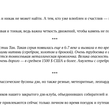
ь и никак не может найти. А тем, кто уже влюблен и счастлив 
вая и тонкая, ведь важна четкость движений, чтобы камень не п
***
тии Тан. Такая серия появилась еще в 6-7 веке и вызвала в то в
ми нитями (серебром, золотом и бронзой). Очень трудоемка в 
ется тонюсенькая металлическая проволочка. Велика опасность
чень дорого — в среднем 1500 $ США и более. Амулеты с сереб
***
классические бусины дзи, но также резные, метеоритные, леопар
ников нашего закрытого дзи-клуба, объединивших собирателей и
е привлекаются сейчас только личном во время поездок и путе