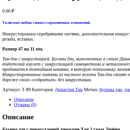
0.00
₽
Талисман любви, символ гармоничных отношений.
Инкрустирована серебряными нитями, дополнительная инкрустац
резьба, вставки.
Размер 47 на 11 мм.
Тан-дзи с инкрустацией. Бусины дзи, выполненные в стиле Динас
тибетский амулет с инкрустацией самоцветами и металлически
пробивается тончайшая канавка, в которую потихоньку загоня
Инкрустированные нитями из чистого золота Тан-дзи стоят о
дороже своих «собратьев» без инкрустации.
Артикул:
Т-89
Категория:
Династия Тан
Метки:
бусины дзи
,
дз
Описание
Отзывы (0)
Описание
Бусина дзи с инкрустацией династии Тан 2 глаза Любви.