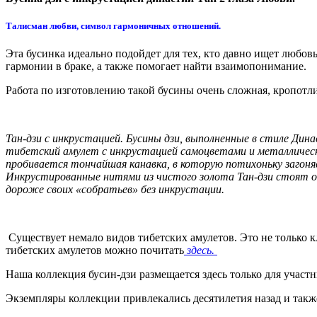
Талисман любви, символ гармоничных отношений.
Эта бусинка идеально подойдет для тех, кто давно ищет любов
гармонии в браке, а также помогает найти взаимопонимание.
Работа по изготовлению такой бусины очень сложная, кропотли
Тан-дзи с инкрустацией. Бусины дзи, выполненные в стиле Динас
тибетский амулет с инкрустацией самоцветами и металлически
пробивается тончайшая канавка, в которую потихоньку загоня
Инкрустированные нитями из чистого золота Тан-дзи стоят о
дороже своих «собратьев» без инкрустации.
Существует немало видов тибетских амулетов. Это не только 
тибетских амулетов можно почитать
здесь.
Наша коллекция бусин-дзи размещается здесь только для участ
Экземпляры коллекции привлекались десятилетия назад и такж