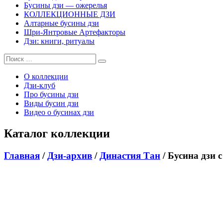
Бусины дзи — ожерелья
КОЛЛЕКЦИОННЫЕ ДЗИ
Алтарные бусины дзи
Шри-Янтровые Артефакторы
Дзи: книги, ритуалы
О коллекции
Дзи-клуб
Про бусины дзи
Виды бусин дзи
Видео о бусинах дзи
Каталог коллекции
Главная
/
Дзи-архив
/
Династия Тан
/ Бусина дзи 