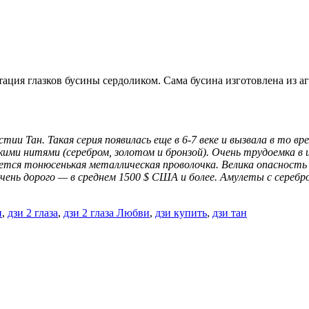
ия глазков бусины сердоликом. Сама бусина изготовлена из ага
тии Тан. Такая серия появилась еще в 6-7 веке и вызвала в то в
ми нитями (серебром, золотом и бронзой). Очень трудоемка в 
ется тонюсенькая металлическая проволочка. Велика опасность
чень дорого — в среднем 1500 $ США и более. Амулеты с сереб
и
,
дзи 2 глаза
,
дзи 2 глаза Любви
,
дзи купить
,
дзи тан