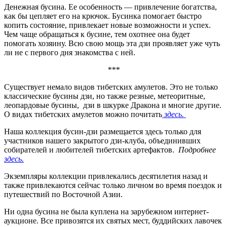
Денежная бусина. Ее особенность — привлечение богатства,
как бы цепляет его на крючок. Бусинка помогает быстро
копить состояние, привлекает новые возможности и успех.
Чем чаще обращаться к бусине, тем охотнее она будет
помогать хозяину. Всю свою мощь эта дзи проявляет уже чуть
ли не с первого дня знакомства с ней.
***
Существует немало видов тибетских амулетов. Это не только
классические бусины дзи, но также резные, метеоритные,
леопардовые бусины, дзи в шкурке Дракона и многие другие.
О видах тибетских амулетов можно почитать
здесь.
Наша коллекция бусин-дзи размещается здесь только для
участников нашего закрытого дзи-клуба, объединивших
собирателей и любителей тибетских артефактов.
Подробнее
здесь.
Экземпляры коллекции привлекались десятилетия назад и
также привлекаются сейчас только личном во время поездок и
путешествий по Восточной Азии.
Ни одна бусина не была куплена на зарубежном интернет-
аукционе. Все привозятся их святых мест, буддийских лавочек