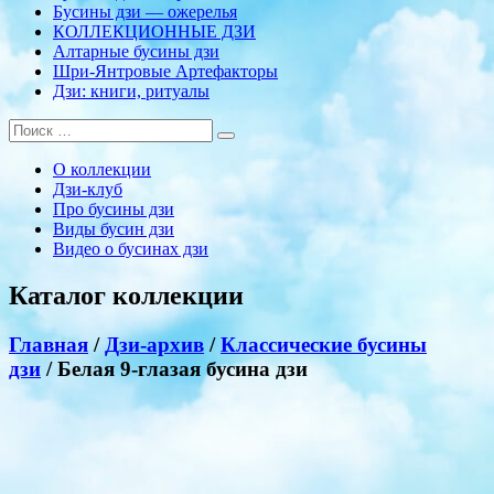
Бусины дзи — ожерелья
КОЛЛЕКЦИОННЫЕ ДЗИ
Алтарные бусины дзи
Шри-Янтровые Артефакторы
Дзи: книги, ритуалы
О коллекции
Дзи-клуб
Про бусины дзи
Виды бусин дзи
Видео о бусинах дзи
Каталог коллекции
Главная
/
Дзи-архив
/
Классические бусины
дзи
/ Белая 9-глазая бусина дзи