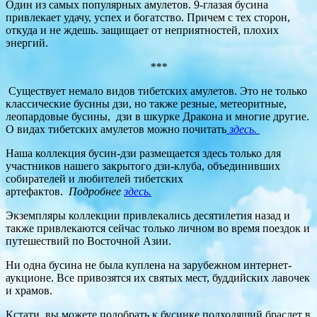
Один из самых популярных амулетов. 9-глазая бусина
привлекает удачу, успех и богатство. Причем с тех сторон,
откуда и не ждешь. защищает от неприятностей, плохих
энергий.
***
Существует немало видов тибетских амулетов. Это не только
классические бусины дзи, но также резные, метеоритные,
леопардовые бусины, дзи в шкурке Дракона и многие другие.
О видах тибетских амулетов можно почитать
здесь.
Наша коллекция бусин-дзи размещается здесь только для
участников нашего закрытого дзи-клуба, объединивших
собирателей и любителей тибетских
артефактов.
Подробнее
здесь.
Экземпляры коллекции привлекались десятилетия назад и
также привлекаются сейчас только личном во время поездок и
путешествий по Восточной Азии.
Ни одна бусина не была куплена на зарубежном интернет-
аукционе. Все привозятся их святых мест, буддийских лавочек
и храмов.
Кстати, вы можете подобрать к бусинке подходящий браслет в