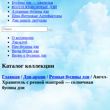
Бусины дзи — ожерелья
КОЛЛЕКЦИОННЫЕ ДЗИ
Алтарные бусины дзи
Шри-Янтровые Артефакторы
Дзи: книги, ритуалы
О коллекции
Дзи-клуб
Про бусины дзи
Виды бусин дзи
Видео о бусинах дзи
Каталог коллекции
Главная
/
Дзи-архив
/
Резные бусины дзи
/ Ангел-
Хранитель с резной мантрой — солнечная
бусина дзи