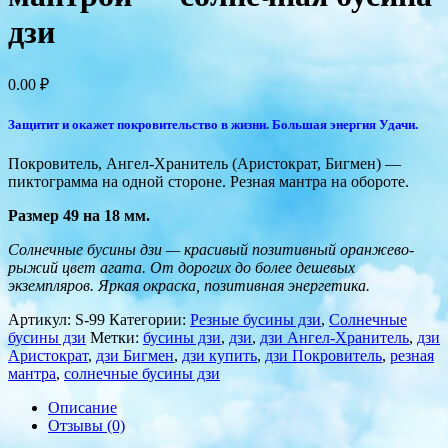
дзи
0.00
₽
Защитит и окажет покровительство в жизни. Большая энергия Удачи.
Покровитель, Ангел-Хранитель (Аристократ, Бигмен) —
пиктограмма на одной стороне. Резная мантра на обороте.
Размер 49 на 18 мм.
Солнечные бусины дзи — красивый позитивный оранжево-
рыжий цвет агата. От дорогих до более дешевых
экземпляров. Яркая окраска, позитивная энергетика.
Артикул:
S-99
Категории:
Резные бусины дзи
,
Солнечные
бусины дзи
Метки:
бусины дзи
,
дзи
,
дзи Ангел-Хранитель
,
дзи
Аристократ
,
дзи Бигмен
,
дзи купить
,
дзи Покровитель
,
резная
мантра
,
солнечные бусины дзи
Описание
Отзывы (0)