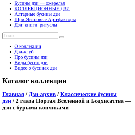
Бусины дзи — ожерелья
КОЛЛЕКЦИОННЫЕ ДЗИ
Алтарные бусины дзи
Шри-Янтровые Артефакторы
Дзи: книги, ритуалы
О коллекции
Дзи-клуб
Про бусины дзи
Виды бусин дзи
Видео о бусинах дзи
Каталог коллекции
Главная
/
Дзи-архив
/
Классические бусины
дзи
/ 2 глаза Портал Вселенной и Бодхисаттва —
дзи с бурыми кончиками