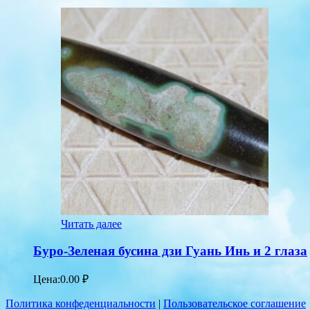
Читать далее
Буро-Зеленая бусина дзи Гуань Инь и 2 глаза
Цена:
0.00
₽
Политика конфеденциальности
|
Пользовательское соглашение