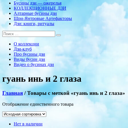
Бусины дзи — ожерелья
КОЛЛЕКЦИОННЫЕ ДЗИ
Алтарные бусины дзи
Шри-Янтровые Артефакторы
Дзи: книги, ритуалы
О коллекции
Дзи-клуб
Про бусины дзи
Виды бусин дзи
Видео о бусинах дзи
гуань инь и 2 глаза
Главная
/ Товары с меткой «гуань инь и 2 глаза»
Отображение единственного товара
Нет в наличии