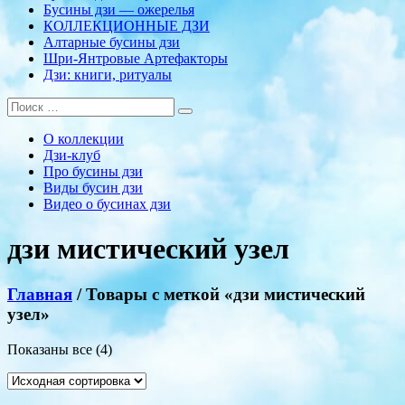
Бусины дзи — ожерелья
КОЛЛЕКЦИОННЫЕ ДЗИ
Алтарные бусины дзи
Шри-Янтровые Артефакторы
Дзи: книги, ритуалы
О коллекции
Дзи-клуб
Про бусины дзи
Виды бусин дзи
Видео о бусинах дзи
дзи мистический узел
Главная
/ Товары с меткой «дзи мистический
узел»
Показаны все (4)