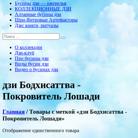
Бусины дзи — ожерелья
КОЛЛЕКЦИОННЫЕ ДЗИ
Алтарные бусины дзи
Шри-Янтровые Артефакторы
Дзи: книги, ритуалы
О коллекции
Дзи-клуб
Про бусины дзи
Виды бусин дзи
Видео о бусинах дзи
дзи Бодхисаттва -
Покровитель Лошади
Главная
/ Товары с меткой «дзи Бодхисаттва -
Покровитель Лошади»
Отображение единственного товара