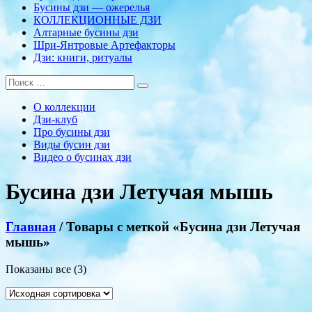
Бусины дзи — ожерелья
КОЛЛЕКЦИОННЫЕ ДЗИ
Алтарные бусины дзи
Шри-Янтровые Артефакторы
Дзи: книги, ритуалы
О коллекции
Дзи-клуб
Про бусины дзи
Виды бусин дзи
Видео о бусинах дзи
Бусина дзи Летучая мышь
Главная
/ Товары с меткой «Бусина дзи Летучая
мышь»
Показаны все (3)