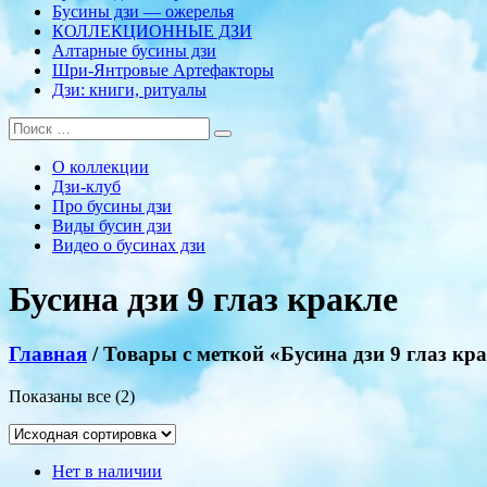
Бусины дзи — ожерелья
КОЛЛЕКЦИОННЫЕ ДЗИ
Алтарные бусины дзи
Шри-Янтровые Артефакторы
Дзи: книги, ритуалы
О коллекции
Дзи-клуб
Про бусины дзи
Виды бусин дзи
Видео о бусинах дзи
Бусина дзи 9 глаз кракле
Главная
/ Товары с меткой «Бусина дзи 9 глаз кр
Показаны все (2)
Нет в наличии