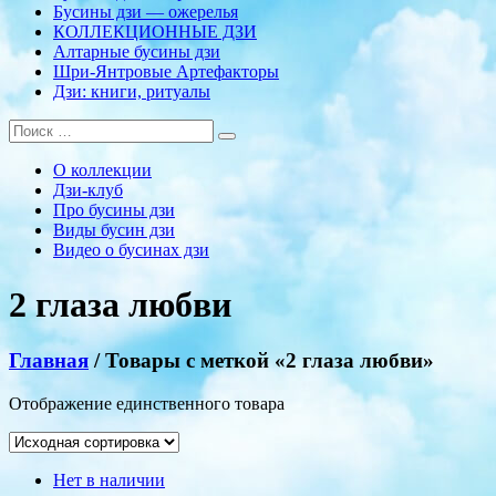
Бусины дзи — ожерелья
КОЛЛЕКЦИОННЫЕ ДЗИ
Алтарные бусины дзи
Шри-Янтровые Артефакторы
Дзи: книги, ритуалы
О коллекции
Дзи-клуб
Про бусины дзи
Виды бусин дзи
Видео о бусинах дзи
2 глаза любви
Главная
/ Товары с меткой «2 глаза любви»
Отображение единственного товара
Нет в наличии