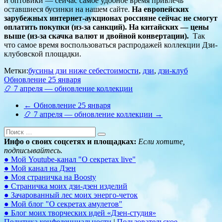
и оптовики — сейчас самое удобное время привлечь
оставшиеся бусинки на нашем сайте.
На европейских
зарубежных интернет-аукционах россияне сейчас не смогут
оплатить покупки (из-за санкций). На китайских — цены
выше (из-за скачка валют и двойной конвертации).
Так
что самое время воспользоваться распродажей коллекции Дзи-
клубовской площадки.
Метки:
бусины дзи ниже себестоимости
,
дзи
,
дзи-клуб
Навигация
Обновление 25 января
📿 7 апреля — обновление коллекции
по
←
Обновление 25 января
записям
📿 7 апреля — обновление коллекции
→
Инфо о своих соцсетях и площадках:
Если хотите,
подписывайтесь.
● Мой Youtube-канал "О секретах live"
● Мой канал на Дзен
● Моя страничка на Boosty
● Страничка моих дзи-дзен изделий
● Зачарованный лес моих энерго-четок
● Мой блог "О секретах амулетов"
● Блог моих творческих идей «Дзен-студия»
Политика конфеденциальности
|
Пользовательское