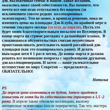
дзи, выложенные сейчас в нашей Лавке желаний,
оказались ниже своей себестоимости. Вы помните, что
почти все они итак отпускались без наценок (за
исключением совсем редких коллекционных
экземпляров). Тем не менее, я приняла решение, пока не
изменять цены на площадке Дзи-Клуба, по крайней мере в
течение текущего месяца
(то есть до апреля)
. Пусть это
будет моим благотворительным посылом во Вселенную. В
конце марта на стриме расскажу о дальнейших планах.
В
сложившихся обстоятельствах считаю неуместным
приостанавливать деятельность нашей российской дзи-
площадки (как это планировалось ранее). И делать
выкладки хотя б 1 раз в месяц. До конца марта я должна
решить все возникшие вопросы с зарубежными друзьями,
дзи-коллекционерами. И затем — наше увлекательное
путешествие по миру Секретов — продолжится…
ОБЯЗАТЕЛЬНО!
Наталья
PS
До апреля цена изменяться не будет. Затем придется
повысить ее хотя бы до себестоимости (примерно в 1,5 -2
раза).
В апреле также обновлю коллекцию, выложу
интересные экземпляры (после перерасчета). Так что, мастера