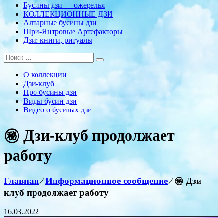
Бусины дзи — ожерелья
КОЛЛЕКЦИОННЫЕ ДЗИ
Алтарные бусины дзи
Шри-Янтровые Артефакторы
Дзи: книги, ритуалы
О коллекции
Дзи-клуб
Про бусины дзи
Виды бусин дзи
Видео о бусинах дзи
㊙ Дзи-клуб продолжает
работу
Главная
⁄
Информационное сообщение
⁄
㊙ Дзи-
клуб продолжает работу
16.03.2022