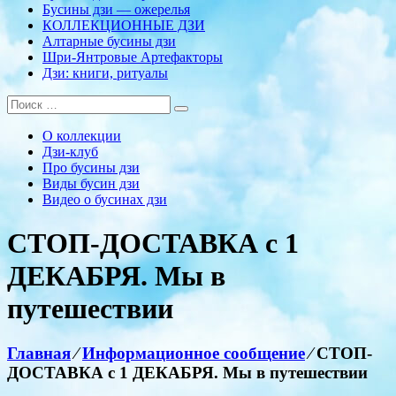
Бусины дзи — ожерелья
КОЛЛЕКЦИОННЫЕ ДЗИ
Алтарные бусины дзи
Шри-Янтровые Артефакторы
Дзи: книги, ритуалы
О коллекции
Дзи-клуб
Про бусины дзи
Виды бусин дзи
Видео о бусинах дзи
СТОП-ДОСТАВКА с 1
ДЕКАБРЯ. Мы в
путешествии
Главная
⁄
Информационное сообщение
⁄
СТОП-
ДОСТАВКА с 1 ДЕКАБРЯ. Мы в путешествии