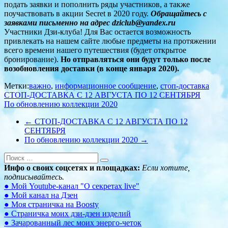
подать заявки и пополнить ряды участников, а также
поучаствовать в акции Secret в 2020 году.
Обращайтесь с
заявками письменно на адрес dziclub@yandex.ru
Участники Дзи-клуба! Для Вас остается возможность
привлекать на нашем сайте любые предметы на протяжении
всего времени нашего путешествия (будет открытое
бронирование).
Но отправляться они будут только после
возобновления доставки (в конце января 2020).
Метки:
важно
,
информационное сообщение
,
стоп-доставка
Навигация
СТОП-ДОСТАВКА С 12 АВГУСТА ПО 12 СЕНТЯБРЯ
По обновлению коллекции 2020
по
←
СТОП-ДОСТАВКА С 12 АВГУСТА ПО 12
записям
СЕНТЯБРЯ
По обновлению коллекции 2020
→
Инфо о своих соцсетях и площадках:
Если хотите,
подписывайтесь.
● Мой Youtube-канал "О секретах live"
● Мой канал на Дзен
● Моя страничка на Boosty
● Страничка моих дзи-дзен изделий
● Зачарованный лес моих энерго-четок